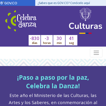
¿Sabes que es GOV.CO? Conócelo aquí
-830
-3
30
41
días
horas
min
seg
¡Paso a paso por la paz,
Celebra la Danza!
Este año el Ministerio de las Culturas, las
Artes y los Saberes, en conmemoración al