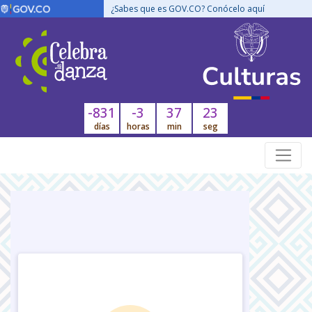
¿Sabes que es GOV.CO? Conócelo aquí
-831
-3
37
23
días
horas
min
seg